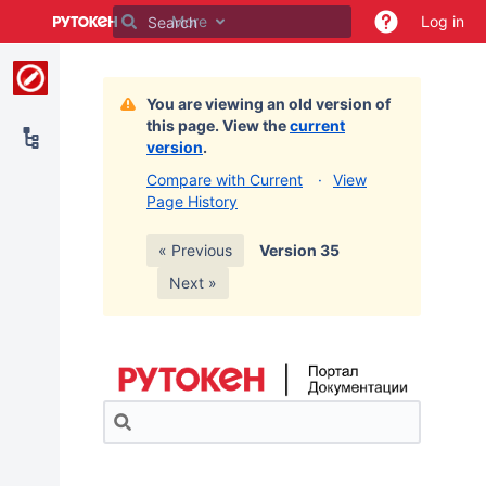
Skip
More
Log in
to
main
content
assistive.skiplink.to.breadcrumbs
You are viewing an old version of
assistive.skiplink.to.header.menu
this page. View the
current
assistive.skiplink.to.action.menu
version
.
assistive.skiplink.to.quick.search
Compare with Current
View
Page History
« Previous
Version 35
Next »