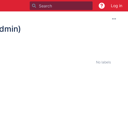
Log in
dmin)
No labels