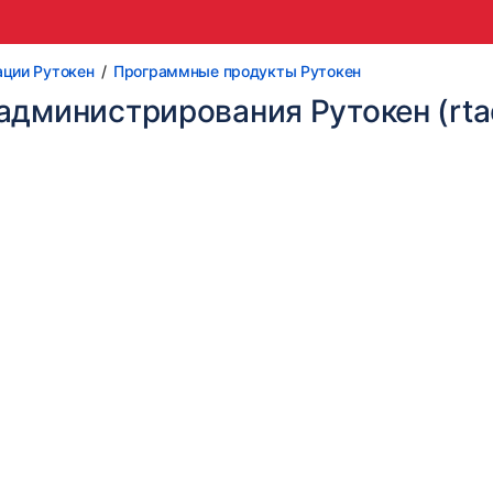
ации Рутокен
Программные продукты Рутокен
администрирования Рутокен (rta