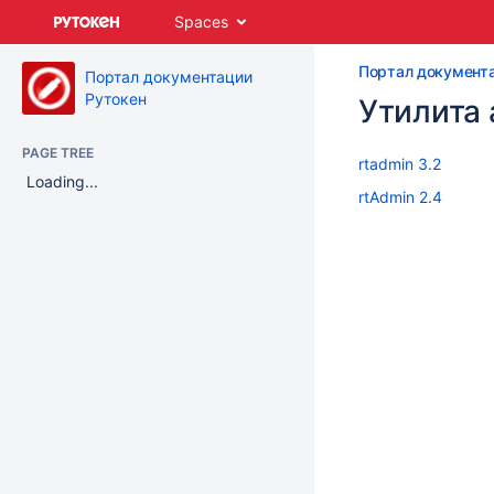
Skip
Spaces
to
main
Портал документ
content
Портал документации
assistive.skiplink.to.breadcrumbs
Рутокен
Утилита 
assistive.skiplink.to.header.menu
assistive.skiplink.to.action.menu
PAGE TREE
assistive.skiplink.to.quick.search
rtadmin 3.2
Loading...
rtAdmin 2.4