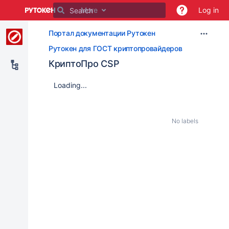
Skip
More
Log in
to
main
Портал документации Рутокен
content
assistive.skiplink.to.breadcrumbs
Рутокен для ГОСТ криптопровайдеров
assistive.skiplink.to.header.menu
КриптоПро CSP
assistive.skiplink.to.action.menu
assistive.skiplink.to.quick.search
Loading...
No labels