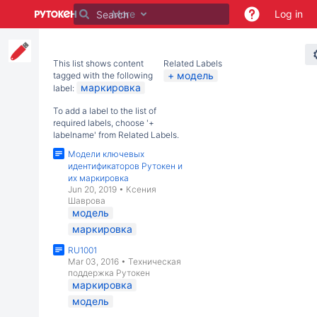
Skip
More
Log in
to
main
content
assistive.skiplink.to.breadcrumbs
This list shows content
Related Labels
модель
tagged with the following
assistive.skiplink.to.header.menu
маркировка
label:
assistive.skiplink.to.action.menu
assistive.skiplink.to.quick.search
To add a label to the list of
required labels, choose '+
labelname' from Related Labels.
Модели ключевых
идентификаторов Рутокен и
их маркировка
Jun 20, 2019
•
Ксения
Шаврова
модель
маркировка
RU1001
Mar 03, 2016
•
Техническая
поддержка Рутокен
маркировка
модель